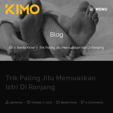
MENU
Blog
>
Berita Kimo
>
Trik Paling Jitu Memuaskan Istri Di Ranjang
Trik Paling Jitu Memuaskan
Istri Di Ranjang
admkimo
October 7, 2021
Berita Kimo
0 Comments