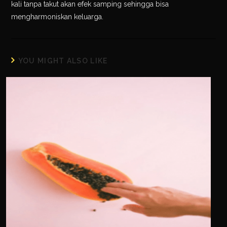
kali tanpa takut akan efek samping sehingga bisa
mengharmoniskan keluarga.
YOU MIGHT ALSO LIKE