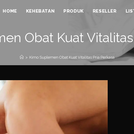
HOME
KEHEBATAN
PRODUK
RESELLER
LI
n Obat Kuat Vitalitas
>
Kimo Suplemen Obat Kuat Vitalitas Pria Perkasa